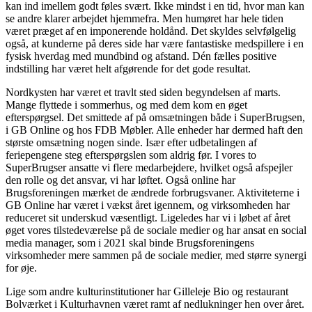
kan ind imellem godt føles svært. Ikke mindst i en tid, hvor man kan
se andre klarer arbejdet hjemmefra. Men humøret har hele tiden
været præget af en imponerende holdånd. Det skyldes selvfølgelig
også, at kunderne på deres side har være fantastiske medspillere i en
fysisk hverdag med mundbind og afstand. Dén fælles positive
indstilling har været helt afgørende for det gode resultat.
Nordkysten har været et travlt sted siden begyndelsen af marts.
Mange flyttede i sommerhus, og med dem kom en øget
efterspørgsel. Det smittede af på omsætningen både i SuperBrugsen,
i GB Online og hos FDB Møbler. Alle enheder har dermed haft den
største omsætning nogen sinde. Især efter udbetalingen af
feriepengene steg efterspørgslen som aldrig før. I vores to
SuperBrugser ansatte vi flere medarbejdere, hvilket også afspejler
den rolle og det ansvar, vi har løftet. Også online har
Brugsforeningen mærket de ændrede forbrugsvaner. Aktiviteterne i
GB Online har været i vækst året igennem, og virksomheden har
reduceret sit underskud væsentligt. Ligeledes har vi i løbet af året
øget vores tilstedeværelse på de sociale medier og har ansat en social
media manager, som i 2021 skal binde Brugsforeningens
virksomheder mere sammen på de sociale medier, med større synergi
for øje.
Lige som andre kulturinstitutioner har Gilleleje Bio og restaurant
Bolværket i Kulturhavnen været ramt af nedlukninger hen over året.