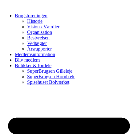
Videre
til
Brugsforeningen
indhold
Historie
Vision / Værdier
Organisation
Bestyrelsen
Vedtægter
Årsrapporter
Medlemsinformation
Bliv medlem
Butikker & fordele
SuperBrugsen Gilleleje
SuperBrugsen Hornbæk
Spisehuset Bolværket