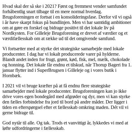
Hvad skal der så ske i 2021? Først og fremmest vender samfundet
forhåbentlig snart tilbage til en mere normal hverdag.
Brugsforeningen er fortsat i en konsolideringsfase. Derfor vil vi også
i år have skarpt fokus på bundlinjen. Men vi har samtidig ambitioner
om at gøre en forskel og bidrage positivt til det lokale liv på
Nordkysten. For Gilleleje Brugsforening er drevet af værdier og et
værdifællesskab om at række ud til det omgivende samfund.
Vi fortsætter med at styrke det strategiske samarbejde med lokale
producenter. I dag har vi lokalt producerede varer på hylderne.
Blandt andet inden for frugt, grønt, kød, fisk, mel, mælk, chokolade
og honning. Det lokale får endnu et tilskud, når Thorup Bageri fra 1.
januar flytter ind i SuperBrugsen i Gilleleje og i vores butik i
Hornbæk.
I 2021 vil vi bruge kræfter på at få endnu flere strategiske
samarbejder med lokale producenter. Brugsforeningen kan jo ikke
drive vores egen bondegård med afgrøder og dyr, men vi kan styrke
den fælles forbindelse fra jord til bord på andre måder. Der ligger i
tiden en efterspørgsel efter et fællesskab omkring maden. Dét vil vi
gerne bidrage til.
God nytår til alle. Og tak. Trods et vanvittigt år, lykkedes vi med at
løfte udfordringerne i fællesskab.