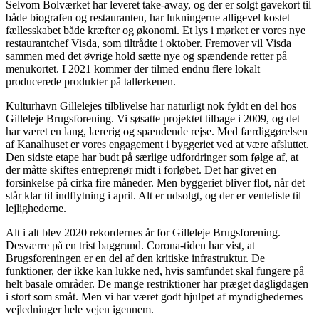
Selvom Bolværket har leveret take-away, og der er solgt gavekort til
både biografen og restauranten, har lukningerne alligevel kostet
fællesskabet både kræfter og økonomi. Et lys i mørket er vores nye
restaurantchef Visda, som tiltrådte i oktober. Fremover vil Visda
sammen med det øvrige hold sætte nye og spændende retter på
menukortet. I 2021 kommer der tilmed endnu flere lokalt
producerede produkter på tallerkenen.
Kulturhavn Gillelejes tilblivelse har naturligt nok fyldt en del hos
Gilleleje Brugsforening. Vi søsatte projektet tilbage i 2009, og det
har været en lang, lærerig og spændende rejse. Med færdiggørelsen
af Kanalhuset er vores engagement i byggeriet ved at være afsluttet.
Den sidste etape har budt på særlige udfordringer som følge af, at
der måtte skiftes entreprenør midt i forløbet. Det har givet en
forsinkelse på cirka fire måneder. Men byggeriet bliver flot, når det
står klar til indflytning i april. Alt er udsolgt, og der er venteliste til
lejlighederne.
Alt i alt blev 2020 rekordernes år for Gilleleje Brugsforening.
Desværre på en trist baggrund. Corona-tiden har vist, at
Brugsforeningen er en del af den kritiske infrastruktur. De
funktioner, der ikke kan lukke ned, hvis samfundet skal fungere på
helt basale områder. De mange restriktioner har præget dagligdagen
i stort som småt. Men vi har været godt hjulpet af myndighedernes
vejledninger hele vejen igennem.