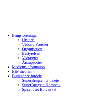
Brugsforeningen
Historie
Vision / Værdier
Organisation
Bestyrelsen
Vedtægter
Årsrapporter
Medlemsinformation
Bliv medlem
Butikker & fordele
SuperBrugsen Gilleleje
SuperBrugsen Hornbæk
Spisehuset Bolværket