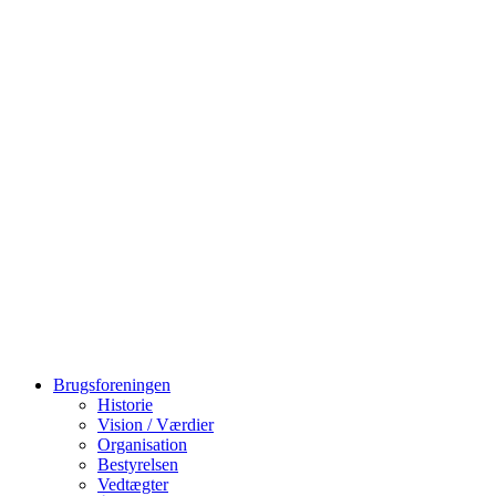
Videre
til
indhold
Brugsforeningen
Historie
Vision / Værdier
Organisation
Bestyrelsen
Vedtægter