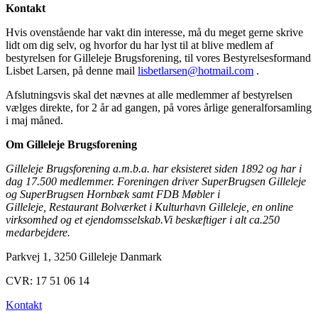
Kontakt
Hvis ovenstående har vakt din interesse, må du meget gerne skrive
lidt om dig selv, og hvorfor du har lyst til at blive medlem af
bestyrelsen for Gilleleje Brugsforening, til vores Bestyrelsesformand
Lisbet Larsen, på denne mail
lisbetlarsen@hotmail.com
.
Afslutningsvis skal det nævnes at alle medlemmer af bestyrelsen
vælges direkte, for 2 år ad gangen, på vores årlige generalforsamling
i maj måned.
Om Gilleleje Brugsforening
Gilleleje Brugsforening a.m.b.a. har eksisteret siden 1892 og har i
dag 17.500 medlemmer.
Foreningen driver SuperBrugsen Gilleleje
og SuperBrugsen Hornbæk samt FDB Møbler i
Gilleleje,
Restaurant Bolværket i Kulturhavn Gilleleje, en online
virksomhed og et ejendomsselskab.
Vi beskæftiger i alt ca.250
medarbejdere.
Parkvej 1, 3250 Gilleleje Danmark
CVR: 17 51 06 14
Kontakt