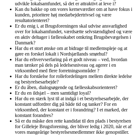
udvikle lokalsamfundet, så det er attraktivt at leve i?
Kan du bakke op om vores kerneværdier om at have fokus i
kunden, prioritere høj medarbejdertrivsel og være
resultatorienteret?
Er du enig i, at Brugsforeningen skal udvise ansvarlighed
over for lokalsamfundet, værdsætte selvstændighed og være
en aktiv deltager i fællesskabet omkring Brugsbevægelsen i
Danmark?
Har du et stort ønske om at bidrage til medlemspleje og at
gøre en forskel lokalt i Nordsjællands smørhul?
Har du erhvervserfaring på et godt niveau – ved, hvordan
man tænker på dels på ledelsesniveau og agerer i en
virksomhed med flere forretningsområder ?
Har du forståelse for rollefordelingen mellem direkte ledelse
og bestyrelsesarbejde?
Er du åben, dialogsøgende og fællesskabsorienteret?
Er du en ildsjæl – men samtidigt loyal?
Har du en stærk lyst til at indgå i et bestyrelsesarbejde, der
konstant udfordrer dig på både tid og tanker? For en
virksomhed, der konstant er i forandring? I et marked, der
konstant forandres?
Så er du måske den rette kandidat til den plads i bestyrelsen
for Gilleleje Brugsforening, der bliver ledig i 2020, når et af
vores mangeårige bestyrelsesmedlemmer ikke genopstiller.