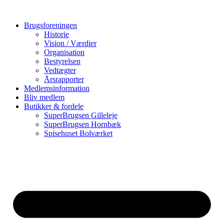
Videre
til
Brugsforeningen
indhold
Historie
Vision / Værdier
Organisation
Bestyrelsen
Vedtægter
Årsrapporter
Medlemsinformation
Bliv medlem
Butikker & fordele
SuperBrugsen Gilleleje
SuperBrugsen Hornbæk
Spisehuset Bolværket