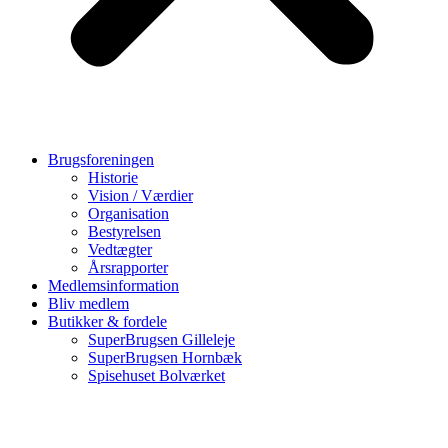
Brugsforeningen
Historie
Vision / Værdier
Organisation
Bestyrelsen
Vedtægter
Årsrapporter
Medlemsinformation
Bliv medlem
Butikker & fordele
SuperBrugsen Gilleleje
SuperBrugsen Hornbæk
Spisehuset Bolværket