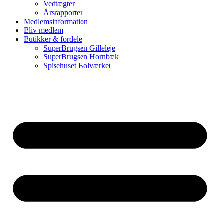
Vedtægter
Årsrapporter
Medlemsinformation
Bliv medlem
Butikker & fordele
SuperBrugsen Gilleleje
SuperBrugsen Hornbæk
Spisehuset Bolværket