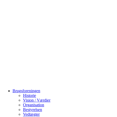
Videre
til
indhold
Brugsforeningen
Historie
Vision / Værdier
Organisation
Bestyrelsen
Vedtægter