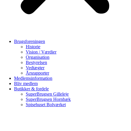
Brugsforeningen
Historie
Vision / Værdier
Organisation
Bestyrelsen
Vedtægter
Årsrapporter
Medlemsinformation
Bliv medlem
Butikker & fordele
SuperBrugsen Gilleleje
SuperBrugsen Hornbæk
Spisehuset Bolværket